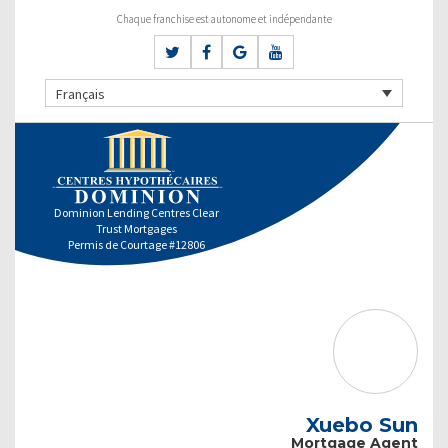
Chaque franchise est autonome et indépendante
Français
Dominion Lending Centres Clear
Trust Mortgages
Permis de Courtage #12806
Xuebo Sun
Mortgage Agent