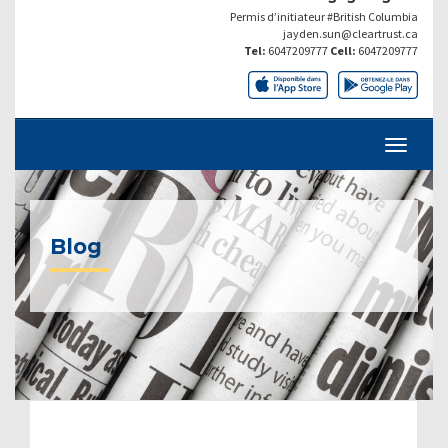
Permis d’initiateur #British Columbia
jayden.sun@cleartrust.ca
Tel:
6047209777
Cell:
6047209777
Blog