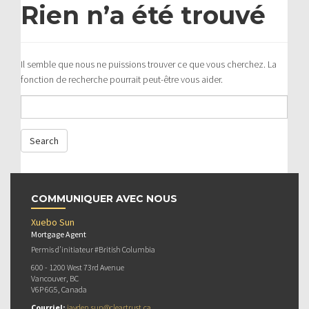
Rien n’a été trouvé
Il semble que nous ne puissions trouver ce que vous cherchez. La
fonction de recherche pourrait peut-être vous aider.
COMMUNIQUER AVEC NOUS
Xuebo Sun
Mortgage Agent
Permis d’initiateur #British Columbia
600 - 1200 West 73rd Avenue
Vancouver, BC
V6P 6G5, Canada
Courriel:
jayden.sun@cleartrust.ca